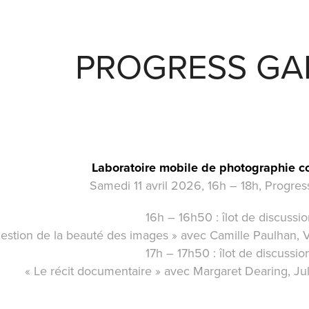
PROGRESS GA
Laboratoire mobile de photographie 
Samedi 11 avril 2026, 16h – 18h, Progress
16h – 16h50 : îlot de discussio
uestion de la beauté des images » avec Camille Paulhan, 
17h – 17h50 : îlot de discussi
« Le récit documentaire » avec Margaret Dearing, Jul