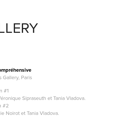
LLERY
compréhensive
 Gallery, Paris
n #1
Véronique Sipraseuth et Tania Vladova.
on #2
ie Noirot et Tania Vladova.